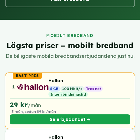
MOBILT BREDBAND
Lägsta priser – mobilt bredband
De billigaste mobila bredbandserbjudandena just nu.
Hallon
1
5 GB
100 Mbit/s
Tres nät
Ingen bindningstid
29 kr
/mån
i 3 mån, sedan 89 kr/mån
Se erbjudandet →
Hallon