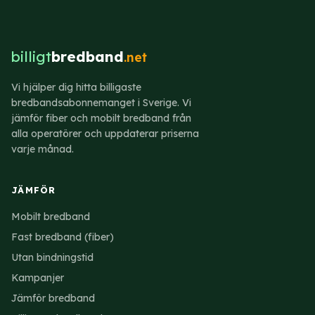
helt.
operatören anser täcker kostnader och ger rimlig
vinst. Kampanjen är alltid tidsbegränsad och
ordinarie pris framgår alltid av villkoren.
billigt
bredband
.net
Vi hjälper dig hitta billigaste
bredbandsabonnemanget i Sverige. Vi
jämför fiber och mobilt bredband från
alla operatörer och uppdaterar priserna
varje månad.
JÄMFÖR
Mobilt bredband
Fast bredband (fiber)
Utan bindningstid
Kampanjer
Jämför bredband