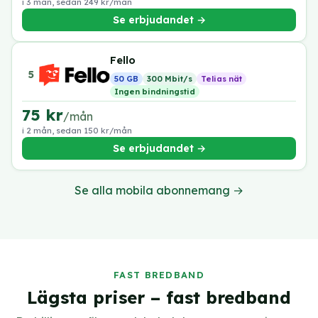
i 3 mån, sedan 249 kr/mån
Se erbjudandet →
Fello
5
50 GB
300 Mbit/s
Telias nät
Ingen bindningstid
75 kr
/mån
i 2 mån, sedan 150 kr/mån
Se erbjudandet →
Se alla mobila abonnemang →
FAST BREDBAND
Lägsta priser – fast bredband