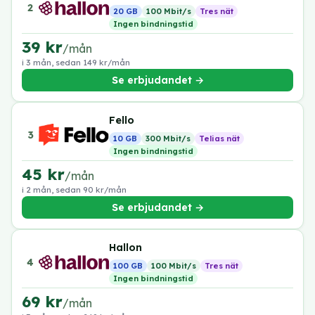
2
20 GB
100 Mbit/s
Tres nät
Ingen bindningstid
39 kr
/mån
i 3 mån, sedan 149 kr/mån
Se erbjudandet →
Fello
3
10 GB
300 Mbit/s
Telias nät
Ingen bindningstid
45 kr
/mån
i 2 mån, sedan 90 kr/mån
Se erbjudandet →
Hallon
4
100 GB
100 Mbit/s
Tres nät
Ingen bindningstid
69 kr
/mån