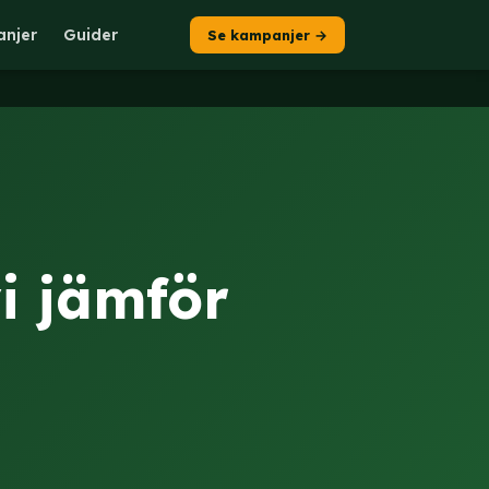
njer
Guider
Se kampanjer →
i jämför