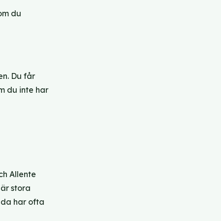
 om du
en. Du får
m du inte har
ch Allente
 är stora
nda har ofta