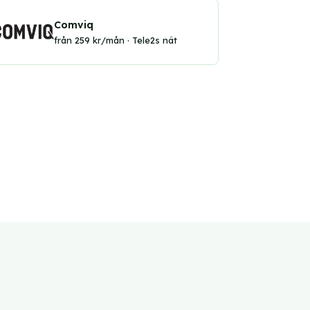
Comviq
från 259 kr/mån · Tele2s nät