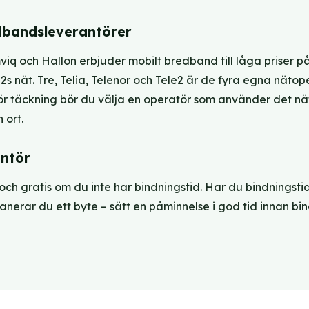
dbandsleverantörer
viq och Hallon erbjuder mobilt bredband till låga priser p
2s nät. Tre, Telia, Telenor och Tele2 är de fyra egna näto
för täckning bör du välja en operatör som använder det nä
 ort.
antör
och gratis om du inte har bindningstid. Har du bindningstid 
lanerar du ett byte – sätt en påminnelse i god tid innan bi