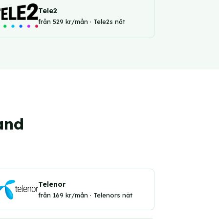
Tele2
från 529 kr/mån · Tele2s nät
and
Telenor
från 169 kr/mån · Telenors nät