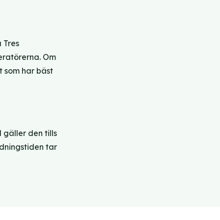
å Tres
peratörerna. Om
t som har bäst
gäller den tills
ndningstiden tar