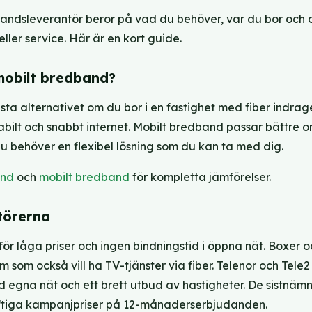
andsleverantör beror på vad du behöver, var du bor och
 eller service. Här är en kort guide.
 mobilt bredband?
sta alternativet om du bor i en fastighet med fiber indrag
abilt och snabbt internet. Mobilt bredband passar bättre o
du behöver en flexibel lösning som du kan ta med dig.
and
och
mobilt bredband
för kompletta jämförelser.
törerna
ör låga priser och ingen bindningstid i öppna nät. Boxer o
dem som också vill ha TV-tjänster via fiber. Telenor och Tele2
 egna nät och ett brett utbud av hastigheter. De sistnäm
ftiga kampanjpriser på 12-månaderserbjudanden.