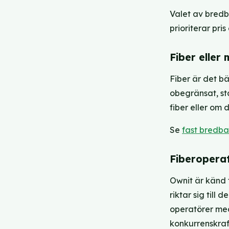
Valet av bredb
prioriterar pris
Fiber eller
Fiber är det bä
obegränsat, st
fiber eller om 
Se
fast bredb
Fiberopera
Ownit är känd f
riktar sig till 
operatörer med
konkurrenskra