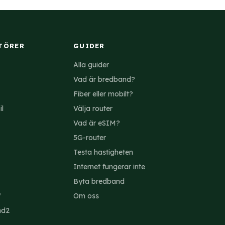
TÖRER
GUIDER
Alla guider
Vad är bredband?
Fiber eller mobilt?
il
Välja router
Vad är eSIM?
5G-router
Testa hastigheten
Internet fungerar inte
Byta bredband
f
Om oss
nd2