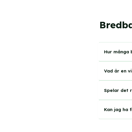
Bredba
Hur många b
Det finns et
Vad är en vi
nätoperatöre
fiber-återfö
En virtuell 
Spelar det r
infrastruktu
använder Te
Nätet är de
support och 
Kan jag ha 
En billigare
viktigt för di
Ja. Telenor 
rabatt eller