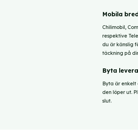
Mobila bre
Chilimobil, Com
respektive Tele
du är känslig 
täckning på din
Byta lever
Byta är enkelt 
den löper ut. P
slut.