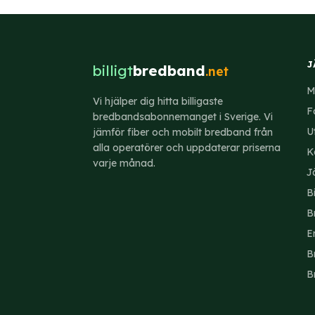
kolla vad de
J
billigt
bredband
.net
M
Vi hjälper dig hitta billigaste
F
bredbandsabonnemanget i Sverige. Vi
U
jämför fiber och mobilt bredband från
alla operatörer och uppdaterar priserna
K
varje månad.
J
B
B
E
B
B