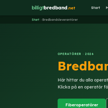
billigt
bredband
.net
Start
M
Start
›
Bredbandsleverantörer
OPERATÖRER · 2026
Bredban
Här hittar du alla opera
Klicka på en operatör fö
Fiberoperatörer