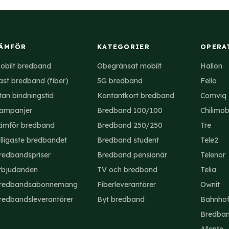
 erbjuder för bundlade lösningar.
ÄMFÖR
KATEGORIER
OPERA
obilt bredband
Obegränsat mobilt
Hallon
ast bredband (fiber)
5G bredband
Fello
tan bindningstid
Kontantkort bredband
Comviq
ampanjer
Bredband 100/100
Chilimob
ämför bredband
Bredband 250/250
Tre
illigaste bredbandet
Bredband student
Tele2
redbandspriser
Bredband pensionär
Telenor
rbjudanden
TV och bredband
Telia
redbandsabonnemang
Fiberleverantörer
Ownit
redbandsleverantörer
Byt bredband
Bahnho
Bredba
Allente