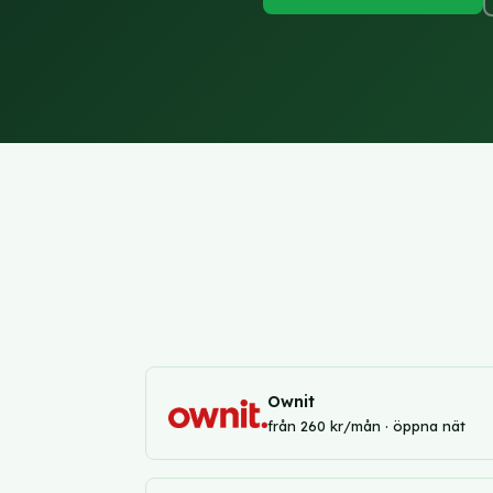
Ownit
från 260 kr/mån · öppna nät