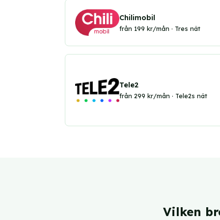
Chilimobil
från 199 kr/mån · Tres nät
Tele2
från 299 kr/mån · Tele2s nät
Vilken b