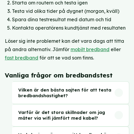
Starta om routern och testa igen
Testa vid olika tider på dygnet (morgon, kväll)
Spara dina testresultat med datum och tid
Kontakta operatörens kundtjänst med resultaten
Löser sig inte problemet kan det vara dags att titta
på andra alternativ. Jämför
mobilt bredband
eller
fast bredband
för att se vad som finns.
Vanliga frågor om bredbandstest
Vilken är den bästa sajten för att testa
bredbandshastighet?
Bredbandskollen.se är den mest använda i
Varför är det stora skillnader om jag
Sverige och drivs av PTS (Post- och
mäter via wifi jämfört med kabel?
telestyrelsen). Fast.com från Netflix är enkel
Wifi lägger till ett extra steg i kedjan. Signalen
och snabb. Speedtest.net från Ookla används