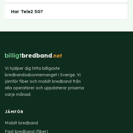
du betalar ett fast pris varje månad.
Båda kör i Tele2:s nät. Comviq är ett
Har Tele2 5G?
lågprisvarumärke under Tele2 med i regel lägre
månadsavgifter men ett smalare utbud. Tele2 har
Ja, 5G ingår i Tele2:s mobila abonnemang. Du
fler produkttyper, bland annat fiber och
behöver en 5G-kompatibel enhet och befinna dig
kabelbredband.
inom täckningsområdet för att utnyttja det.
billigt
bredband
.net
Vi hjälper dig hitta billigaste
bredbandsabonnemanget i Sverige. Vi
jämför fiber och mobilt bredband från
alla operatörer och uppdaterar priserna
varje månad.
JÄMFÖR
Mobilt bredband
Fast bredband (fiber)