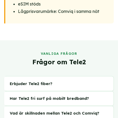
eSIM stöds
Lågprisvarumärke: Comviq i samma nät
VANLIGA FRÅGOR
Frågor om Tele2
Erbjuder Tele2 fiber?
Ja, Tele2 säljer fiber via stadsnät och egna
Har Tele2 fri surf på mobilt bredband?
fibernät. Tillgängligheten beror på din adress.
Kontrollera om fiber finns på din adress via
Ja, Tele2:s mobila bredbandsabonnemang är fri
Vad är skillnaden mellan Tele2 och Comviq?
Tele2:s webbplats.
surf som standard. Surftrafiken spärras aldrig och