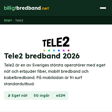
billigt
bredband
.net
Start
›
Tele2
Tele2 bredband 2026
Tele2 är en av Sveriges största operatörer med eget
nät och erbjuder fiber, mobilt bredband och
kabelbredband. På mobilsidan är fri surf
standardutbud.
📡 Eget nät
5G ingår
eSIM