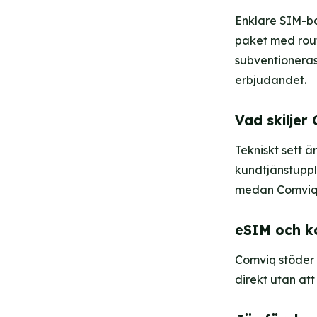
Enklare SIM-ba
paket med rout
subventioneras 
erbjudandet.
Vad skiljer
Tekniskt sett ä
kundtjänstupp
medan Comviq ä
eSIM och ko
Comviq stöder 
direkt utan att