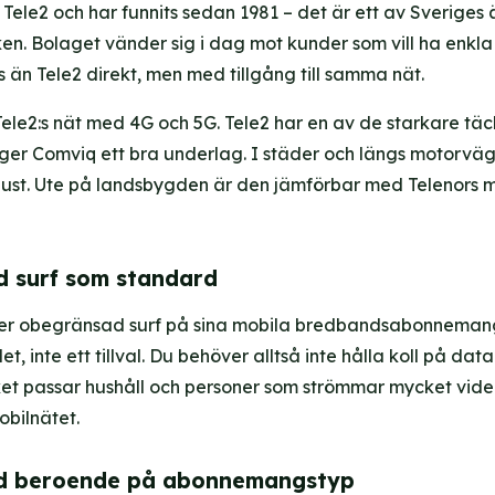
Tele2 och har funnits sedan 1981 – det är ett av Sveriges 
n. Bolaget vänder sig i dag mot kunder som vill ha enk
ris än Tele2 direkt, men med tillgång till samma nät.
i Tele2:s nät med 4G och 5G. Tele2 har en av de starkare tä
t ger Comviq ett bra underlag. I städer och längs motorväg
ust. Ute på landsbygden är den jämförbar med Telenors 
 surf som standard
er obegränsad surf på sina mobila bredbandsabonnemang
, inte ett tillval. Du behöver alltså inte hålla koll på da
ket passar hushåll och personer som strömmar mycket video
obilnätet.
id beroende på abonnemangstyp