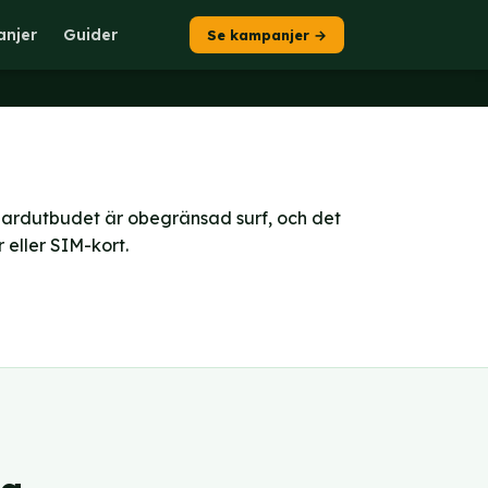
njer
Guider
Se kampanjer →
dardutbudet är obegränsad surf, och det
 eller SIM-kort.