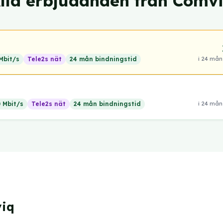
lla erbjudanden från Comv
i 24 mån
Mbit/s
Tele2s nät
24 mån bindningstid
i 24 mån
 Mbit/s
Tele2s nät
24 mån bindningstid
iq