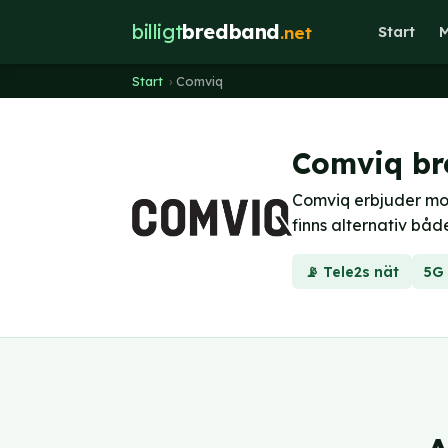
billigt
bredband
.net
Start
M
Start
›
Comviq
Comviq br
Comviq erbjuder mob
finns alternativ bå
📡 Tele2s nät
5G