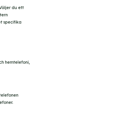
äljer du ett
tern
et specifika
ch hemtelefoni,
telefonen
efoner.