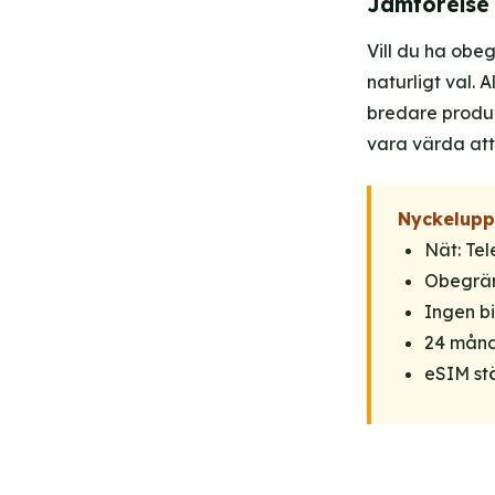
Jämförelse
Vill du ha obeg
naturligt val. 
bredare produk
vara värda att 
Nyckelupp
Nät: Te
Obegrän
Ingen b
24 måna
eSIM st