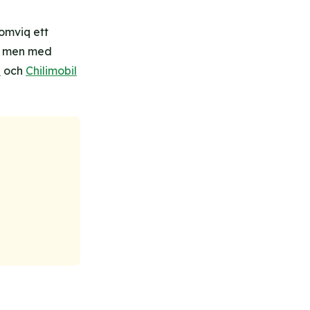
Comviq ett
re men med
e
och
Chilimobil