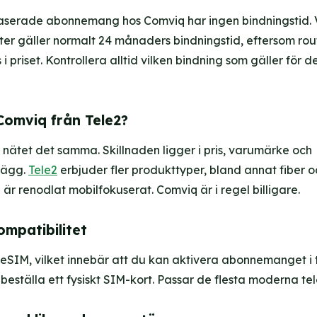
serade abonnemang hos Comviq har ingen bindningstid. V
er gäller normalt 24 månaders bindningstid, eftersom rou
i priset. Kontrollera alltid vilken bindning som gäller för d
 Comviq från Tele2?
r nätet det samma. Skillnaden ligger i pris, varumärke och
lägg.
Tele2
erbjuder fler produkttyper, bland annat fiber o
r renodlat mobilfokuserat. Comviq är i regel billigare.
mpatibilitet
eSIM, vilket innebär att du kan aktivera abonnemanget i 
 beställa ett fysiskt SIM-kort. Passar de flesta moderna tel