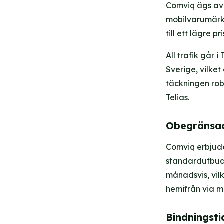
Comviq ägs av 
mobilvarumärke
till ett lägre p
All trafik går 
Sverige, vilke
täckningen rob
Telias.
Obegränsad
Comviq erbjud
standardutbudet
månadsvis, vil
hemifrån via m
Bindningst