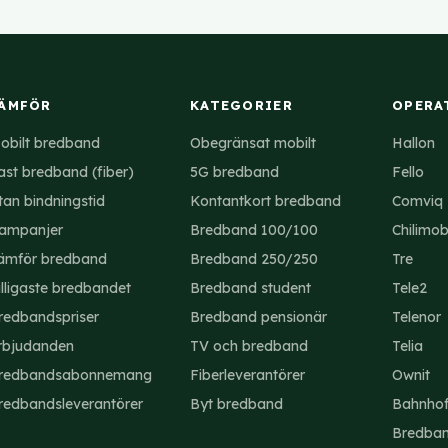
pris. Tele2 erbjuder fler produkttyper, som fiber och hemtele
emang.
ÄMFÖR
KATEGORIER
OPERA
obilt bredband
Obegränsat mobilt
Hallon
ast bredband (fiber)
5G bredband
Fello
tan bindningstid
Kontantkort bredband
Comviq
ampanjer
Bredband 100/100
Chilimob
ämför bredband
Bredband 250/250
Tre
illigaste bredbandet
Bredband student
Tele2
redbandspriser
Bredband pensionär
Telenor
rbjudanden
TV och bredband
Telia
redbandsabonnemang
Fiberleverantörer
Ownit
redbandsleverantörer
Byt bredband
Bahnho
Bredba