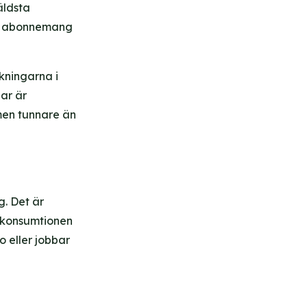
äldsta
la abonnemang
ckningarna i
ar är
men tunnare än
. Det är
takonsumtionen
 eller jobbar