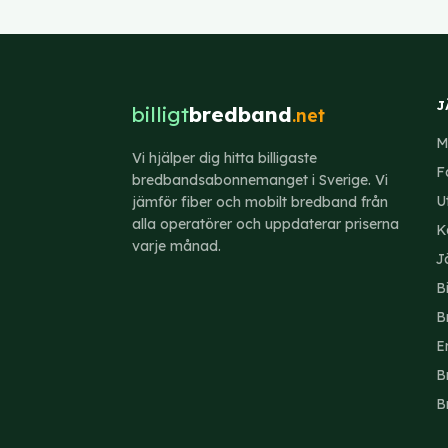
lägre månads
mobilabonn
J
billigt
bredband
.net
M
Vi hjälper dig hitta billigaste
F
bredbandsabonnemanget i Sverige. Vi
U
jämför fiber och mobilt bredband från
alla operatörer och uppdaterar priserna
K
varje månad.
J
B
B
E
B
B