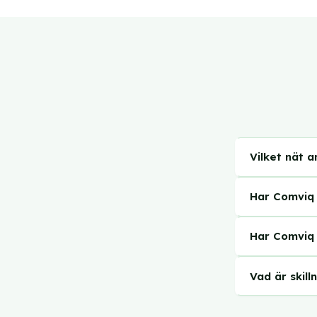
Vilket nät 
Comviq kör 
Har Comviq 
direkt.
Ja, Comviq 
Har Comviq 
standardupplä
Det beror p
Vad är skil
Väljer du et
Båda kör i T