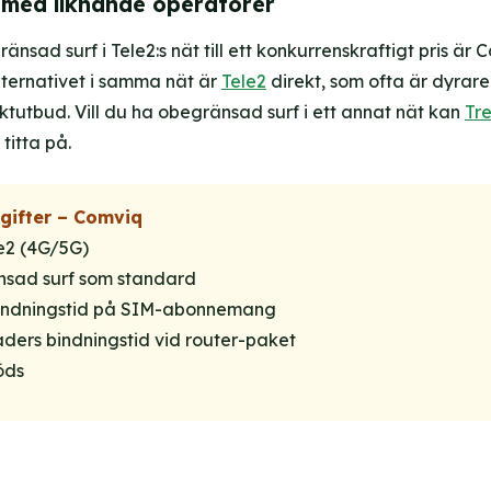
 med liknande operatörer
ränsad surf i Tele2:s nät till ett konkurrenskraftigt pris är 
Alternativet i samma nät är
Tele2
direkt, som ofta är dyra
tutbud. Vill du ha obegränsad surf i ett annat nät kan
Tr
titta på.
gifter – Comviq
le2 (4G/5G)
sad surf som standard
indningstid på SIM-abonnemang
ders bindningstid vid router-paket
öds