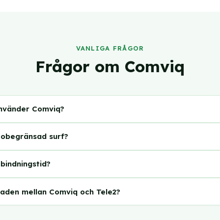
VANLIGA FRÅGOR
Frågor om Comviq
använder Comviq?
på Tele2:s nät med 4G och 5G. Täckningen är densamma som
obegränsad surf?
erbjuder obegränsad surf på sina mobila bredbandsabonnem
bindningstid?
gg, inte ett tillval.
å abonnemangstyp. SIM-baserade abonnemang har ingen bind
lnaden mellan Comviq och Tele2?
t paket med router tillkommer normalt 24 månaders bindnings
ele2:s nät. Comviq är ett lågprisvarumärke under Tele2 och h