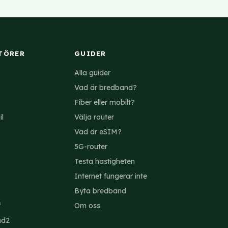
foni, utöver
TÖRER
GUIDER
Alla guider
Vad är bredband?
Fiber eller mobilt?
il
Välja router
Vad är eSIM?
5G-router
Testa hastigheten
Internet fungerar inte
Byta bredband
f
Om oss
nd2