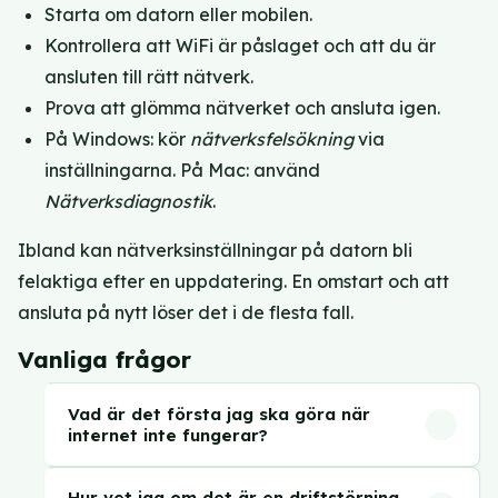
Starta om datorn eller mobilen.
Kontrollera att WiFi är påslaget och att du är
ansluten till rätt nätverk.
Prova att glömma nätverket och ansluta igen.
På Windows: kör
nätverksfelsökning
via
inställningarna. På Mac: använd
Nätverksdiagnostik
.
Ibland kan nätverksinställningar på datorn bli
felaktiga efter en uppdatering. En omstart och att
ansluta på nytt löser det i de flesta fall.
Vanliga frågor
Vad är det första jag ska göra när
internet inte fungerar?
Börja med att starta om routern. Dra ur
Hur vet jag om det är en driftstörning