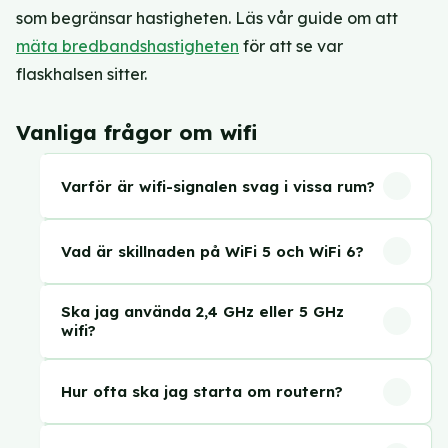
som begränsar hastigheten. Läs vår guide om att
mäta bredbandshastigheten
för att se var
flaskhalsen sitter.
Vanliga frågor om wifi
Varför är wifi-signalen svag i vissa rum?
Wifi-signalen försvagas av avstånd och hinder.
Vad är skillnaden på WiFi 5 och WiFi 6?
Tjocka betongg- och tegelplankor dämpar
signalen kraftigt. Andra elektriska enheter,
WiFi 6 (802.11ax) är snabbare och mer effektivt
speciellt mikrovågsugnar och äldre trådlösa
Ska jag använda 2,4 GHz eller 5 GHz
än WiFi 5 (802.11ac), särskilt när många
wifi?
telefoner, kan störa. Att placera routern
enheter är anslutna samtidigt. WiFi 6 ger lägre
centralt och högt upp hjälper.
5 GHz ger högre hastighet men kortare
latens och bättre batteritid för anslutna
Hur ofta ska jag starta om routern?
räckvidd. 2,4 GHz har längre räckvidd men
enheter. WiFi 5 räcker fortfarande för de flesta
lägre maxhastighet. 6 GHz-bandet (WiFi 6E/7)
hem.
En gång i månaden är ett bra riktmärke. En