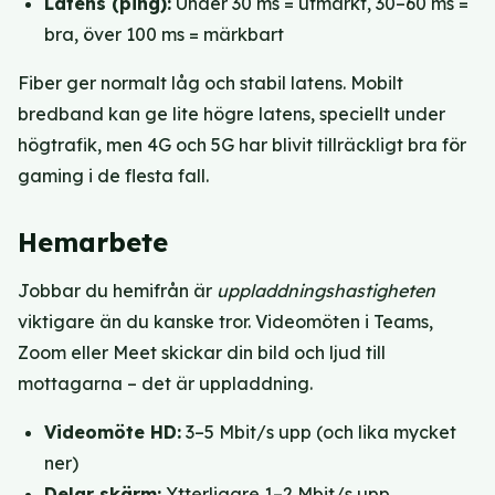
Latens (ping):
Under 30 ms = utmärkt, 30–60 ms =
bra, över 100 ms = märkbart
Fiber ger normalt låg och stabil latens. Mobilt
bredband kan ge lite högre latens, speciellt under
högtrafik, men 4G och 5G har blivit tillräckligt bra för
gaming i de flesta fall.
Hemarbete
Jobbar du hemifrån är
uppladdningshastigheten
viktigare än du kanske tror. Videomöten i Teams,
Zoom eller Meet skickar din bild och ljud till
mottagarna – det är uppladdning.
Videomöte HD:
3–5 Mbit/s upp (och lika mycket
ner)
Delar skärm:
Ytterligare 1–2 Mbit/s upp