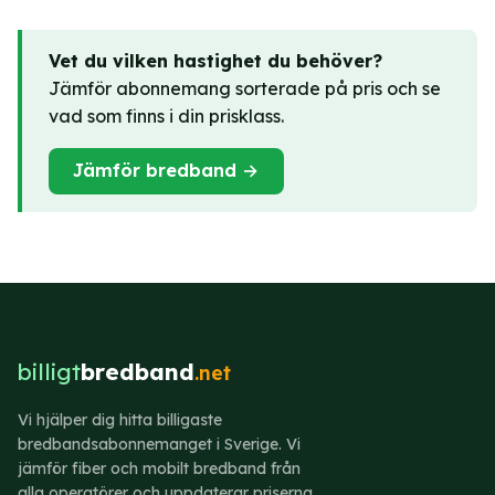
spelklimat. Hög latens gör att dina
kommandon når servern sent, vilket märks
Vet du vilken hastighet du behöver?
som fördröjning i spelet.
Jämför abonnemang sorterade på pris och se
vad som finns i din prisklass.
Jämför bredband →
billigt
bredband
.net
Vi hjälper dig hitta billigaste
bredbandsabonnemanget i Sverige. Vi
jämför fiber och mobilt bredband från
alla operatörer och uppdaterar priserna