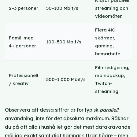
Klarar parallell
2–3 personer
50–100 Mbit/s
streaming och
videomöten
Flera 4K-
Familj med
skärmar,
100–500 Mbit/s
4+ personer
gaming,
hemarbete
Filmredigering,
Professionell
molnbackup,
500–1 000 Mbit/s
/ kreativ
Twitch-
streaming
Observera att dessa siffror är för typisk
parallell
användning, inte för det absoluta maximum. Räknar
du på att alla i hushållet gör det mest datakrävande
möjliga exakt samtidigt hamnar siffran högre – men