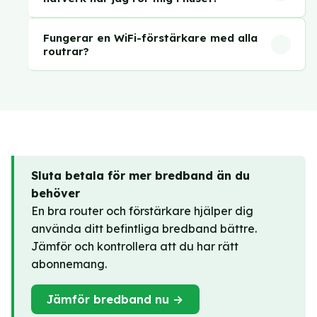
routern hjälper den inte, för långt ifrån routern
Med en vanlig extender skapas ofta ett
tar den emot en för svag signal att förstärka.
Fungerar en WiFi-förstärkare med alla
separat nätverk (med ett nytt namn). Det
Testa dig fram.
routrar?
innebär att du kan behöva byta manuellt.
Ja, de allra flesta extendrar fungerar med alla
Mesh-system hanterar det automatiskt. Läs
routrar oavsett märke. Du ställer in extendurn
mer i guiden om mesh-wifi.
via en app eller ett webbgränssnitt och anger
ditt befintliga WiFi-lösenord.
Sluta betala för mer bredband än du
behöver
En bra router och förstärkare hjälper dig
använda ditt befintliga bredband bättre.
Jämför och kontrollera att du har rätt
abonnemang.
Jämför bredband nu →