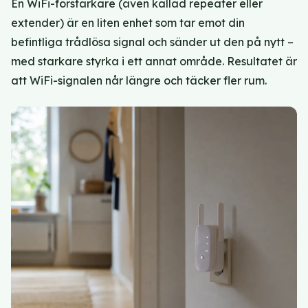
En WiFi-förstärkare (även kallad repeater eller
extender) är en liten enhet som tar emot din
befintliga trådlösa signal och sänder ut den på nytt –
med starkare styrka i ett annat område. Resultatet är
att WiFi-signalen når längre och täcker fler rum.