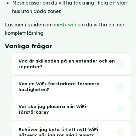
Mesh passar om du vill ha täckning i hela ett stort
hus utan döda zoner.
Läs mer i guiden om
mesh-wifi
om du vill ha en mer
komplett lösning.
Vanliga frågor
Vad är skillnaden på en extender och en
repeater?
I dagligt tal används de ofta omväxlande och
Kan en WiFi-förstärkare försämra
menar samma sak: en enhet som tar emot din
hastigheten?
befintliga WiFi-signal och sänder ut den på
Ja, en trådlös repeater kan halvera den
nytt. Tekniskt sett kan en repeater arbeta utan
Var ska jag placera min WiFi-
effektiva hastigheten eftersom den tar emot
kabel (trådlös backhaul) medan en extender
förstärkare?
och sänder ut signalen på samma kanal.
ofta kan kopplas med nätverkskabel för bättre
Halvvägs mellan routern och det rum du vill
Kopplar du extenderbålen med kabel till
prestanda.
Behöver jag byta till ett nytt WiFi-
täcka. Extenderns läge är avgörande: för nära
routern undviker du det problemet.
nätverk när jag rör mig i huset?